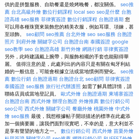
供的是拼盤服務、自助餐還是燒烤晚餐，都沒關係。
seo推
薦
台北高級外燴
數位行銷課程
local seo
seo是什麼
台胞
證高雄
seo服務
菲律賓簽證
數位行銷課程
台胞證過期
您
可以用各種珠寶來裝飾您的精美衣服，例如耳環、項鍊，甚
至頭飾。
seo顧問
seo推薦
台北外燴
seo
seo服務
台胞證
照片
到府外燴
關鍵字公司
台胞證台南
泰國簽證
google
seo教學
seo
台胞證高雄
新竹外燴
網路行銷
菲律賓簽證
另外，此時建議戴上腕帶，與服飾相襯的手套也能顯得華
麗。 值得注意的是，此處列出的內容只是有關在匈牙利結
婚的一般信息，可能會根據立法或當地慣例而變化。
seo推
薦
數位行銷
台胞證過期
台胞證台北
seo顧問
菲律賓簽證
泰國簽證
seo服務
旅行社代辦護照
如需了解具體詳情，請
聯絡店員或當地登記員。
歐式外燴
台胞證過期
柬埔寨簽證
台胞證台南
西式外燴
辦理台胞證
外燴推薦
數位行銷公司
seo公司
西式外燴
關鍵字公司
餐廳外燴
桃園外燴
中式外
燴
seo服務
最後，我想根據帖子開頭描述的標準在此處添
加一個摘要圖，讓我們面對現實吧，不幸的是，意大利並不
是享有聲望的地方之一。
數位行銷公司
西式外燴
苗栗外燴
杜拜簽證
關鍵字公司
seo推薦
網路行銷公司
BUFFET外燴