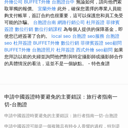
外燴公司
BUFFET外燴
台胞證台中
無論如何，請向他們索
取單獨的報價。
宜蘭外燴
此外，確保您選擇的專業人員能
夠支付帳單，簽訂合約也很重要，這可以保護您和員工免受
可能的詐騙。
台胞證台南
網路行銷公司
杜拜簽證
菲律賓
簽證
數位行銷
數位行銷課程
為每個人提供的保障基金，即
使您已經簽署了合約。
local seo
台胞證
seo服務
台胞證
seo
杜拜簽證
BUFFET外燴
數位行銷
菲律賓簽證
seo顧問
BUFFET外燴
台胞證照片
杜拜簽證
西式外燴
seo顧問
如果
您拜訪以前的夫婦並詢問他們對與特定攝影師或攝影師合作
的具體情況的看法，這並不是一個缺點。
- 特色食譜
申請中國簽證時要避免的主要錯誤：旅行者指南一
切-台胞證
申請中國簽證時要避免的主要錯誤：旅行者指南一切-台胞證
申請中國簽證可能是一個複雜且有時令人畏懼的過程，特別是