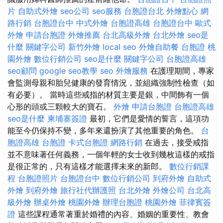
片
自助式外燴
seo公司
seo服務
台胞證台北
外燴點心
網
路行銷
台胞證台中
中式外燴
台胞證高雄
台胞證台中
歐式
外燴
申請台胞證
外燴推薦
台北高級外燴
台北外燴
seo是
什麼
關鍵字公司
新竹外燴
local seo
外燴自助餐
台胞證
桃
園外燴
數位行銷公司
seo是什麼
關鍵字公司
台胞證高雄
seo顧問
google seo教學
seo
外燴服務
在護理期間，專家
會監測母親和胎兒健康的發育情況，並組織強制性檢查（如
有必要）。 當時這些戒指的材質主要是銀，中間飾有一個
心形的頭或三顆較大的寶石。
外燴
申請台胞證
台胞證高雄
seo是什麼
柬埔寨簽證
最初，它們是愛情的誓言，這項功
能至今仍保持不變，多年來還扮演了其他重要的角色。
台
胞證高雄
台胞證
卡式台胞證
網路行銷
在過去，接受戒指
並不意味著任何義務，一個年輕的女士收到幾枚這樣的戒指
是很正常的，只有這樣才能選擇未來的新郎。
數位行銷課
程
台胞證照片
台胞證台中
數位行銷公司
到府外燴
自助式
外燴
到府外燴
旅行社代辦護照
台北外燴
外燴公司
台北高
級外燴
辦桌外燴
桃園外燴
辦理台胞證
桃園外燴
菲律賓簽
證
這些課程通常著重於婚禮的內容、婚姻的重要性、教會