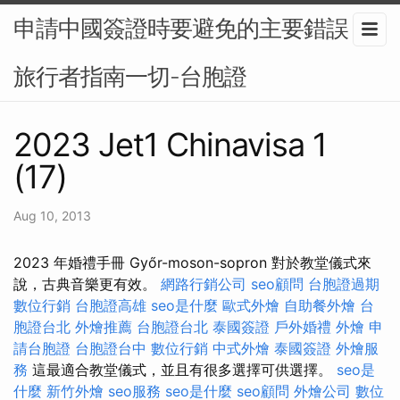
申請中國簽證時要避免的主要錯誤：
旅行者指南一切-台胞證
2023 Jet1 Chinavisa 1
(17)
Aug 10, 2013
2023 年婚禮手冊 Győr-moson-sopron 對於教堂儀式來
說，古典音樂更有效。
網路行銷公司
seo顧問
台胞證過期
數位行銷
台胞證高雄
seo是什麼
歐式外燴
自助餐外燴
台
胞證台北
外燴推薦
台胞證台北
泰國簽證
戶外婚禮
外燴
申
請台胞證
台胞證台中
數位行銷
中式外燴
泰國簽證
外燴服
務
這最適合教堂儀式，並且有很多選擇可供選擇。
seo是
什麼
新竹外燴
seo服務
seo是什麼
seo顧問
外燴公司
數位