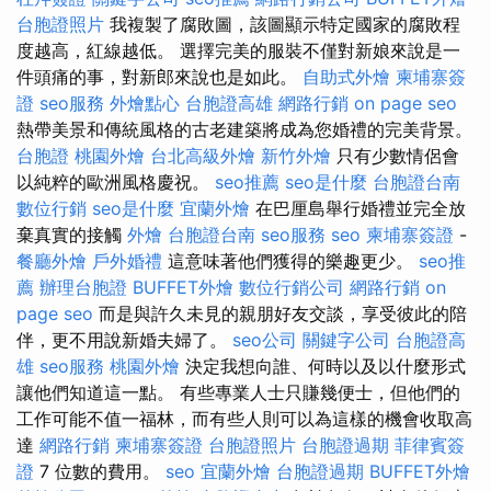
台胞證照片
我複製了腐敗圖，該圖顯示特定國家的腐敗程
度越高，紅線越低。 選擇完美的服裝不僅對新娘來說是一
件頭痛的事，對新郎來說也是如此。
自助式外燴
柬埔寨簽
證
seo服務
外燴點心
台胞證高雄
網路行銷
on page seo
熱帶美景和傳統風格的古老建築將成為您婚禮的完美背景。
台胞證
桃園外燴
台北高級外燴
新竹外燴
只有少數情侶會
以純粹的歐洲風格慶祝。
seo推薦
seo是什麼
台胞證台南
數位行銷
seo是什麼
宜蘭外燴
在巴厘島舉行婚禮並完全放
棄真實的接觸
外燴
台胞證台南
seo服務
seo
柬埔寨簽證
-
餐廳外燴
戶外婚禮
這意味著他們獲得的樂趣更少。
seo推
薦
辦理台胞證
BUFFET外燴
數位行銷公司
網路行銷
on
page seo
而是與許久未見的親朋好友交談，享受彼此的陪
伴，更不用說新婚夫婦了。
seo公司
關鍵字公司
台胞證高
雄
seo服務
桃園外燴
決定我想向誰、何時以及以什麼形式
讓他們知道這一點。 有些專業人士只賺幾便士，但他們的
工作可能不值一福林，而有些人則可以為這樣的機會收取高
達
網路行銷
柬埔寨簽證
台胞證照片
台胞證過期
菲律賓簽
證
7 位數的費用。
seo
宜蘭外燴
台胞證過期
BUFFET外燴