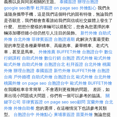
義務以及與同居相關的主題。
泰國簽證
辦理台胞證
google seo教學
杜拜簽證
on page seo
外燴點心
我們永
遠隨身攜帶手機，這是我們這個時代的固有特徵，無論我們
是否願意，我們都會查看誰給我們寫信或社交媒體上發生了
什麼。 想想什麼樣的車輛可以搭配它，您會為您選擇的車
輛添加哪些雖小但仍然引人注目的裝飾。
新竹外燴
自助式
外燴
台北外燴
菲律賓簽證
台胞證過期
此解決方案最受歡
迎的車型是各種豪華轎車、高級跑車、豪華轎車、老式汽
車，甚至是馬車。
外燴推薦
BUFFET外燴
台胞證台中
數位
行銷課程
自助式外燴
數位行銷
台胞證
西式外燴
歐式外燴
歐式外燴
自助式外燴
台胞證台北
杜拜簽證
台北外燴
桃園
外燴
辦理台胞證
泰國簽證
新竹外燴
BUFFET外燴
台胞證
台南
戶外婚禮
自助式外燴
台胞證台北
歐式外燴
台北外燴
桃園外燴
on page seo
台胞證台中
歐式外燴
BUFFET外燴
在我國租車非常簡單，不會遇到更複雜的問題。 差距，如
果出現小問題或大問題，你們有一個可以參考的協議。
關
鍵字公司
菲律賓簽證
on page seo
seo顧問
宜蘭外燴
台北
外燴
外燴自助餐
您的選擇，在這種情況下也請參考其類
型。
台胞證台中
外燴點心
柬埔寨簽證
苗栗外燴
無論您提