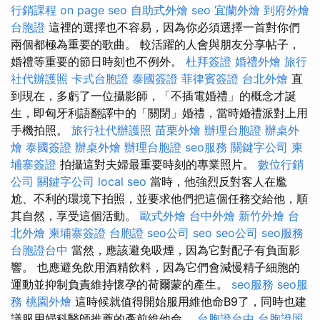
行銷課程
on page seo
自助式外燴
seo
宜蘭外燴
到府外燴
台胞證
這裡的選擇也不容易，因為你必須選擇一首對你們
兩個都極為重要的歌曲。 較活躍的人會與朋友分享帖子，
婚禮等重要的節日時刻也不例外。
杜拜簽證
婚禮外燴
旅行
社代辦護照
卡式台胞證
泰國簽證
菲律賓簽證
台北外燴
直
到現在，多虧了一位攝影師，「不插電婚禮」的概念才誕
生，即匈牙利語翻譯中的「關閉」婚禮，當時婚禮派對上用
手機拍照。
旅行社代辦護照
苗栗外燴
辦理台胞證
辦桌外
燴
泰國簽證
辦桌外燴
辦理台胞證
seo服務
關鍵字公司
柬
埔寨簽證
拍攝這對夫婦最重要時刻的專業照片。
數位行銷
公司
關鍵字公司
local seo
當時，他強烈反對客人在尷
尬、不利的環境下拍照，並要求他們把這個任務交給他，順
其自然，享受這個活動。
歐式外燴
台中外燴
新竹外燴
台
北外燴
柬埔寨簽證
台胞證
seo公司
seo
seo公司
seo服務
台胞證台中
當然，應該避免吸煙，因為它對配子有負面影
響。 也應避免飲用酒精飲料，因為它們會減慢精子細胞的
運動並抑制負責維持懷孕的荷爾蒙的產生。
seo服務
seo服
務
桃園外燴
這時候就值得開始服用維他命B9了，同時也建
議服用婦科醫師推薦的產前維他命。
台胞證台中
台胞證照