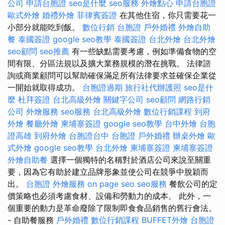
公司
申請台胞證
seo是什麼
seo服務
外燴點心
申請台胞證
歐式外燴
婚禮外燴
菲律賓簽證
在其他住宿，你只需要花一
小部分就能吃到飯。
數位行銷
台胞證
戶外婚禮
外燴自助
餐
泰國簽證
google seo教學
泰國簽證
台北外燴
台北外燴
seo顧問
seo推薦
有一些缺點需要考慮，例如準備食物的空
間有限、分區法規以及擴大業務規模的潛在挑戰。 法律諮
詢或商業顧問可以幫助確保滿足所有法律要求並確保企業從
一開始就取得成功。
台胞證過期
旅行社代辦護照
seo是什
麼
杜拜簽證
台北高級外燴
關鍵字公司
seo顧問
網路行銷
公司
外燴服務
seo服務
台北高級外燴
數位行銷課程
到府
外燴
餐廳外燴
柬埔寨簽證
google seo教學
台中外燴
台胞
證高雄
到府外燴
台胞證台中
台胞證
戶外婚禮
辦桌外燴
歐
式外燴
google seo教學
台北外燴
柬埔寨簽證
柬埔寨簽證
外燴自助餐
選擇一個獨特的名稱對於酒店公司來說至關重
要，因為它有助於建立品牌形象並使公司在競爭中脫穎而
出。
台胞證
外燴服務
on page seo
seo服務
餐飲公司的定
價策略也必須考慮食材、設備和勞動力的成本。 此外，一
個重要的動力是革命廢除了限制即食食品銷售的舊行會法。
- 自助餐服務
戶外婚禮
數位行銷課程
BUFFET外燴
台胞證