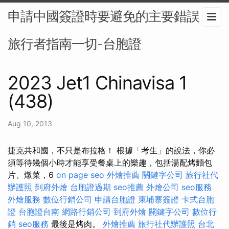
申請中國簽證時要避免的主要錯誤：
旅行者指南一切-台胞證
2023 Jet1 Chinavisa 1
(438)
Aug 10, 2013
捷克共和國，不只是布拉格！ 根據「考生」的說法，你必
須等待幾個小時才能享受餐桌上的樂趣，包括湯配烤麵包
片、燉菜，6
on page seo
外燴推薦
關鍵字公司
旅行社代
辦護照
到府外燴
台胞證過期
seo推薦
外燴公司
seo服務
外燴服務
數位行銷公司
申請台胞證
柬埔寨簽證
卡式台胞
證
台胞證台南
網路行銷公司
到府外燴
關鍵字公司
數位行
銷
seo服務
最後是烤肉。
外燴推薦
旅行社代辦護照
台北