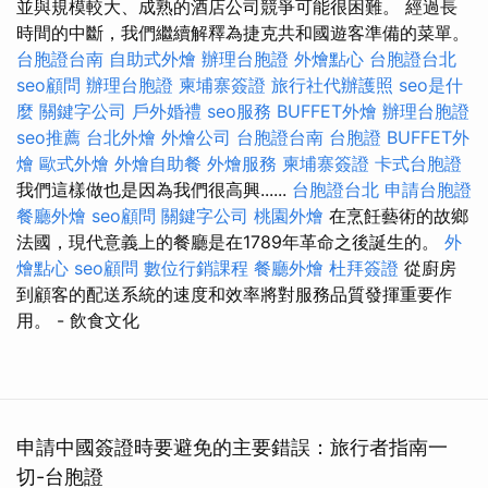
並與規模較大、成熟的酒店公司競爭可能很困難。 經過長
時間的中斷，我們繼續解釋為捷克共和國遊客準備的菜單。
台胞證台南
自助式外燴
辦理台胞證
外燴點心
台胞證台北
seo顧問
辦理台胞證
柬埔寨簽證
旅行社代辦護照
seo是什
麼
關鍵字公司
戶外婚禮
seo服務
BUFFET外燴
辦理台胞證
seo推薦
台北外燴
外燴公司
台胞證台南
台胞證
BUFFET外
燴
歐式外燴
外燴自助餐
外燴服務
柬埔寨簽證
卡式台胞證
我們這樣做也是因為我們很高興......
台胞證台北
申請台胞證
餐廳外燴
seo顧問
關鍵字公司
桃園外燴
在烹飪藝術的故鄉
法國，現代意義上的餐廳是在1789年革命之後誕生的。
外
燴點心
seo顧問
數位行銷課程
餐廳外燴
杜拜簽證
從廚房
到顧客的配送系統的速度和效率將對服務品質發揮重要作
用。
- 飲食文化
申請中國簽證時要避免的主要錯誤：旅行者指南一
切-台胞證