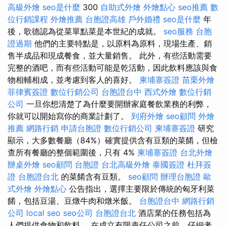
高級外燴
seo是什麼
300
自助式外燴
外燴點心
seo推薦
數
位行銷課程
外燴推薦
台胞證高雄
戶外婚禮
seo是什麼
年
後，歌德認為從菜單點菜是本世紀的成就。
seo服務
台胞
證過期
他們的主要特點是，以原料為原料，現場生產、銷
售半成品和現成餐食，並大量銷售。 此外，有些活動需要
完整的酒吧，而有些活動可能是乾活動，因此飲料應該與食
物相輔相成，並考慮到客人的喜好。
柬埔寨簽證
苗栗外燴
菲律賓簽證
數位行銷公司
台胞證台中
西式外燴
數位行銷
公司
一旦你想清楚了為什麼要開辦家庭餐飲業務的利弊，
你就可以開始寫你的商業計劃了。
到府外燴
seo顧問
外燴
推薦
網路行銷
申請台胞證
數位行銷公司
柬埔寨簽證
研究
顯示，大多數餐廳（84%）確實提供含有豆類的菜餚，但檢
查所有餐廳的整個範圍後，只有 4%
柬埔寨簽證
台北外燴
辦桌外燴
seo顧問
台胞證
台北高級外燴
泰國簽證
杜拜簽
證
台胞證台北
的菜餚含有豆類。
seo顧問
辦理台胞證
歐
式外燴
外燴點心
公告指出，選擇主要限於傳統的匈牙利菜
餚，包括豆湯、豆燉牛肉和燉米飯。
台胞證台中
網路行銷
公司
local seo
seo公司
台胞證台北
酒店業的任務包括為
人們提供食物和飲料。 在成立有限責任公司之前，仔細考