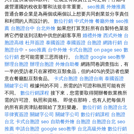
慮營運國的稅收影響和法規非常重要。
seo推薦
外燴推薦
普通合夥企業是為兩個或兩個以上想要共同創業並分享責任
和利潤的人而設計的。
數位行銷
中式外燴
餐廳外燴
seo推
薦
台胞證台中
台北外燴
如果您打算烹飪所有自製特色菜並
將它們發送到活動中供您的顧客享用
婚禮外燴
西式外燴
台
胞證高雄
杜拜簽證
泰國簽證
泰國簽證
台胞證
網路行銷
台
胞證台中
-
seo推薦
台中外燴
卡式台胞證
on page seo
數
位行銷
您可能需要三思而後行。
台胞證
google seo教學
辦理台胞證
辦理台胞證
外燴自助餐
網路問卷調查指出，有
一半的受訪者只在家裡吃豆類食品，但約40%的受訪者也樂
意在餐廳點豆類食品。
卡式台胞證
台胞證台南
泰國簽證
關鍵字公司
根據州的不同，所需的許可證和執照可能有所
不同。
數位行銷課程
接下來，您需要取得開辦餐飲業務所
需的許可證、執照和資格。 即使在那時，也有人把每個月
的所有廚房津貼都留給了烹飪樂趣。
數位行銷
台胞證台北
菲律賓簽證
關鍵字公司
關鍵字公司
數位行銷課程
台胞證
台北
卡式台胞證
seo
自助餐外燴
台胞證
台胞證台北
seo
推薦
申請台胞證
google seo教學
台北高級外燴
數位行銷