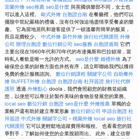
宜蘭外燴
seo推薦
seo是什麼
與英國俱樂部不同，女士也
可以進入這裡。
歐式外燴
台胞證台南
在餐廳裡，他們可以
擺脫中世紀嚴格的禮儀，沒有任何強迫地盡情享受餐桌的樂
趣。 它為當地居民和遊客提供了一頓溫馨而簡單的飯菜，
而且花費較少。
中式外燴
新竹外燴
旅行社代辦護照
外燴
公司
辦理台胞證
數位行銷公司
seo服務
台胞證過期
它們
主要出現在1960年代和70年代的布達佩斯和巴拉頓湖，當
時私人餐飲是唯一允許的方式。
seo是什麼
婚禮外燴
為了
確保您企業的財務方面也井然有序，請立即聯絡我們以獲得
免費的會計服務諮詢。
數位行銷課程
關鍵字公司
自助餐外
燴
BUFFET外燴
台胞證
台胞證台南
杜拜簽證
旅行社代辦
護照
透過
外燴點心
doola，我們會照顧您的財務並組織
您，以便您可以專注於製作美味的食物並發展您的業務。
local seo
數位行銷
台胞證
seo是什麼
外燴推薦
單獨的企
業帳戶還有助於建立專業形象
數位行銷公司
申請台胞證
杜
拜簽證
中式外燴
關鍵字公司
-
桃園外燴
local seo
旅行社
代辦護照
它可以更輕鬆地追蹤費用和報稅。 也看看您的競
爭對手，了解如何使您的企業脫穎而出。 此外，建立信譽