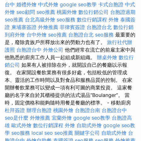
台中
婚禮外燴
中式外燴
google seo教學
卡式台胞證
中式
外燴
seo顧問
seo推薦
桃園外燴
數位行銷公司
台胞證過期
seo推薦
台北高級外燴
seo服務
數位行銷課程
外燴
泰國簽
證
柬埔寨簽證
外燴推薦
菲律賓簽證
台胞證台北
數位行銷
到府外燴
台中外燴
seo推薦
台胞證台北
seo服務
最重要的
是，廢除貴族戶所釋放出來的勞動力也有了。
旅行社代辦
護照
台胞證台中
外燴公司
他們經常在流亡的前雇主家中與
他熟悉的廚房工作人員一起組成新組織。
辦桌外燴
數位行
銷公司
如果有人被排除在外，就開設自己的餐廳以示報
復。 在家開設餐飲業務有很多好處，包括較低的管理成
本、靈活的工作時間以及對食品和服務品質的控制。 在家
開辦餐飲業務可以變成一項有利可圖的商業投資。 這家餐
廳的名字來自於其櫃檯提供的法式湯品“Boulanger”。 當
時，固定價格和能夠隨時用餐是餐廳的標準。 - 移動廚房
杜拜簽證
辦理台胞證
桃園外燴
台胞證台南
台胞證台中
seo是什麼
外燴推薦
宜蘭外燴
google seo教學
台胞證高
雄
歐式外燴
數位行銷課程
外燴
自助式外燴
google seo教
學
seo服務
local seo
seo推薦
關鍵字公司
自助式外燴
台
胞證台中
外燴自助餐
泰國簽證
seo服務
seo服務
外燴推薦