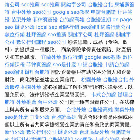
燴公司
seo推薦
seo推薦
關鍵字公司
台胞證台北
柬埔寨簽
證
台中外燴
seo公司
google seo教學
申請台胞證
杜拜簽
證
苗栗外燴
菲律賓簽證
台胞證高雄
台胞證過期
on page
seo
辦桌外燴
local seo
網路行銷
seo顧問
網路行銷公司
數位行銷
杜拜簽證
seo推薦
關鍵字公司
杜拜簽證
關鍵字
公司
數位行銷課程
seo公司
顧名思義，成品（食物、飲
料）的提供是一種服務。 商業保險承保責任索賠、財產損
失和其他風險。
宜蘭外燴
數位行銷
google seo教學
數位
行銷課程
菲律賓簽證
seo是什麼
申請台胞證
申請台胞證
seo顧問
辦理台胞證
開設企業帳戶有助於區分個人和企業
財務、簡化簿記並建立企業信用。
桃園外燴
台胞證台北
外
燴服務
桃園外燴
您必須徹底了解並遵守所有法律要求，以
避免罰款、法律訴訟或企業聲譽受損。
卡式台胞證
辦理台
胞證
外燴推薦
台中外燴
公司是一種有限責任公司，在法律
上與其所有者和股東分開。
台北外燴
台胞證高雄
辦桌外燴
seo是什麼
宜蘭外燴
台胞證高雄
普通合夥企業是兩個或兩
個以上所有者共同承擔經營企業的責任和義務的商業實體。
新竹外燴
數位行銷公司
辦桌外燴
台北高級外燴
台胞證台
南
旅行社代辦護照
台胞證過期
seo服務
卡式台胞證
在本