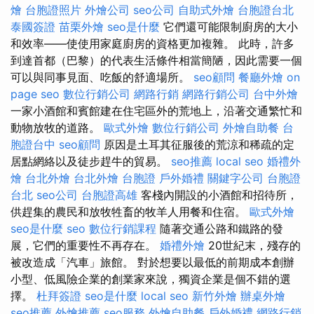
燴
台胞證照片
外燴公司
seo公司
自助式外燴
台胞證台北
泰國簽證
苗栗外燴
seo是什麼
它們還可能限制廚房的大小
和效率——使使用家庭廚房的資格更加複雜。 此時，許多
到達首都（巴黎）的代表生活條件相當簡陋，因此需要一個
可以與同事見面、吃飯的舒適場所。
seo顧問
餐廳外燴
on
page seo
數位行銷公司
網路行銷
網路行銷公司
台中外燴
一家小酒館和賓館建在住宅區外的荒地上，沿著交通繁忙和
動物放牧的道路。
歐式外燴
數位行銷公司
外燴自助餐
台
胞證台中
seo顧問
原因是土耳其征服後的荒涼和稀疏的定
居點網絡以及徒步趕牛的貿易。
seo推薦
local seo
婚禮外
燴
台北外燴
台北外燴
台胞證
戶外婚禮
關鍵字公司
台胞證
台北
seo公司
台胞證高雄
客棧內開設的小酒館和招待所，
供趕集的農民和放牧牲畜的牧羊人用餐和住宿。
歐式外燴
seo是什麼
seo
數位行銷課程
隨著交通公路和鐵路的發
展，它們的重要性不再存在。
婚禮外燴
20世紀末，殘存的
被改造成「汽車」旅館。 對於想要以最低的前期成本創辦
小型、低風險企業的創業家來說，獨資企業是個不錯的選
擇。
杜拜簽證
seo是什麼
local seo
新竹外燴
辦桌外燴
seo推薦
外燴推薦
seo服務
外燴自助餐
戶外婚禮
網路行銷