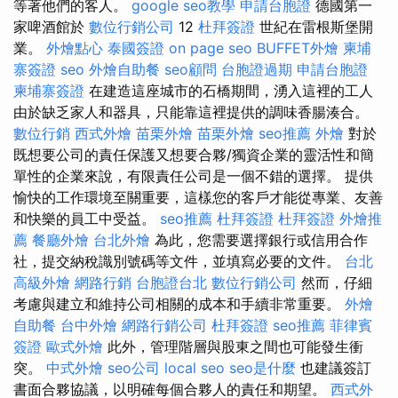
等著他們的客人。
google seo教學
申請台胞證
德國第一
家啤酒館於
數位行銷公司
12
杜拜簽證
世紀在雷根斯堡開
業。
外燴點心
泰國簽證
on page seo
BUFFET外燴
柬埔
寨簽證
seo
外燴自助餐
seo顧問
台胞證過期
申請台胞證
柬埔寨簽證
在建造這座城市的石橋期間，湧入這裡的工人
由於缺乏家人和器具，只能靠這裡提供的調味香腸湊合。
數位行銷
西式外燴
苗栗外燴
苗栗外燴
seo推薦
外燴
對於
既想要公司的責任保護又想要合夥/獨資企業的靈活性和簡
單性的企業來說，有限責任公司是一個不錯的選擇。 提供
愉快的工作環境至關重要，這樣您的客戶才能從專業、友善
和快樂的員工中受益。
seo推薦
杜拜簽證
杜拜簽證
外燴推
薦
餐廳外燴
台北外燴
為此，您需要選擇銀行或信用合作
社，提交納稅識別號碼等文件，並填寫必要的文件。
台北
高級外燴
網路行銷
台胞證台北
數位行銷公司
然而，仔細
考慮與建立和維持公司相關的成本和手續非常重要。
外燴
自助餐
台中外燴
網路行銷公司
杜拜簽證
seo推薦
菲律賓
簽證
歐式外燴
此外，管理階層與股東之間也可能發生衝
突。
中式外燴
seo公司
local seo
seo是什麼
也建議簽訂
書面合夥協議，以明確每個合夥人的責任和期望。
西式外