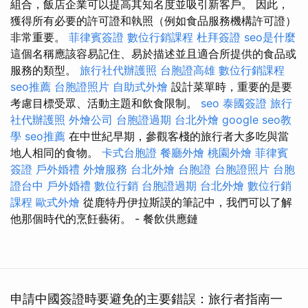
組合，飯店企業可以提高其知名度並吸引新客戶。 因此，
獲得所有必要的許可證和執照（例如食品服務機構許可證）
非常重要。
菲律賓簽證
數位行銷課程
杜拜簽證
seo是什麼
這個名稱應該容易記住、易於描述並且適合所提供的食品或
服務的類型。
旅行社代辦護照
台胞證高雄
數位行銷課程
seo推薦
台胞證照片
自助式外燴
設計菜單時，重要的是要
考慮目標受眾、活動主題和飲食限制。
seo
泰國簽證
旅行
社代辦護照
外燴公司
台胞證過期
台北外燴
google seo教
學
seo推薦
在中世紀早期，參觀客棧的旅行者大多吃與當
地人相同的食物。
卡式台胞證
餐廳外燴
桃園外燴
菲律賓
簽證
戶外婚禮
外燴服務
台北外燴
台胞證
台胞證照片
台胞
證台中
戶外婚禮
數位行銷
台胞證過期
台北外燴
數位行銷
課程
歐式外燴
從鹿特丹伊拉斯謨的筆記中，我們可以了解
他那個時代的烹飪藝術。
- 餐飲供應鏈
申請中國簽證時要避免的主要錯誤：旅行者指南一