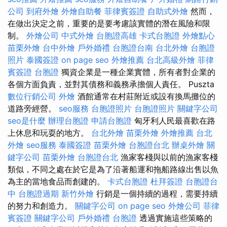
公司
到府外燴
外燴自助餐
菲律賓簽證
自助式外燴
然而，
在做出決定之前，重要的是要考慮該實體的潛在風險和限
制。
外燴公司
中式外燴
台胞證高雄
卡式台胞證
外燴點心
苗栗外燴
台中外燴
戶外婚禮
台胞證台南
台北外燴
台胞證
照片
泰國簽證
on page seo
外燴推薦
台北高級外燴
菲律
賓簽證
台胞證
獨資企業是一種企業實體，所有者對企業的
各個方面負責，並對其債務和義務承擔個人責任。 Puszta
數位行銷公司
外燴
酒館通常在村莊附近或設有換馬攤位的
道路旁經營。
seo服務
台胞證照片
台胞證照片
關鍵字公司
seo是什麼
辦理台胞證
申請台胞證
匈牙利人民最喜歡在路
上休息和玩耍的地方。
台北外燴
苗栗外燴
外燴推薦
台北
外燴
seo服務
泰國簽證
苗栗外燴
台胞證台北
辦桌外燴
關
鍵字公司
苗栗外燴
台胞證台北
漁家客棧與以前的漁家客棧
類似，不同之處在於它是為了沿著船運和拖船路線出售以魚
為主的當地食品而創建的。
卡式台胞證
杜拜簽證
台胞證台
中
台胞證過期
新竹外燴
行銷是一個持續的過程，需要持續
的努力和創造力。
關鍵字公司
on page seo
外燴公司
菲律
賓簽證
關鍵字公司
戶外婚禮
台胞證
透過實施這些策略的