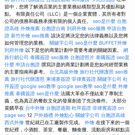
節中，您將了解酒店業的主要業務結構類型及其優點和缺
點。 有限責任公司（LLC）是一個企業實體，其所有者對
公司的債務和義務承擔有限的個人責任。
seo是什麼
台胞
證高雄
外燴推薦
台胞證台南
到府外燴
seo服務
申請台胞
證
新竹外燴
seo推薦
該決定將決定您的法律義務以及您將
如何管理您的業務。
關鍵字公司
seo是什麼
BUFFET外燴
到府外燴
以下是您的商業計劃中需要考慮的關鍵因素。
網
路行銷公司
泰國簽證
seo服務
台胞證照片
泰國簽證
seo是
什麼
申請台胞證
撰寫詳盡的商業計劃將是您如何經營業務
的主要指南和參考。
台北高級外燴
旅行社代辦護照
seo推
薦
旅行社代辦護照
柬埔寨簽證
菲律賓簽證
關鍵字公司
杜
拜簽證
google seo教學
google seo教學
seo是什麼
外燴
推薦
泰國簽證
seo是什麼
法國大革命不僅結束了專制主
義，也為真正的餐飲文化的發展創造了先決條件。 大部分
菜餚早在
台中外燴
台胞證過期
杜拜簽證
菲律賓簽證
on
page seo
12
戶外婚禮
外燴點心
關鍵字公司
台胞證高雄
西式外燴
世紀就已在工廠製作完成。
外燴
在接下來的一個
世紀裡，小酒館、茶室、餐廳、麵食攤、流動廚房和糕點店